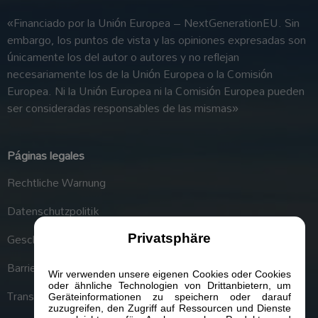
«Financiado por la Unión Europea – NextGenerationEU. Sin
embargo, los puntos de vista y las opiniones expresadas son
únicamente los del autor o autores y no reflejan
necesariamente los de la Unión Europea o la Comisión
Europea. Ni la Unión Europea ni la Comisión Europea pueden
ser consideradas responsables de las mismas»
Páginas legales
Rechtliche Warnung
Datenschutzpolitik
Geschäftsbedingungen
Privatsphäre
Barrierefreiheit
Wir verwenden unsere eigenen Cookies oder Cookies
oder ähnliche Technologien von Drittanbietern, um
Transparenzportal
Geräteinformationen zu speichern oder darauf
zuzugreifen, den Zugriff auf Ressourcen und Dienste