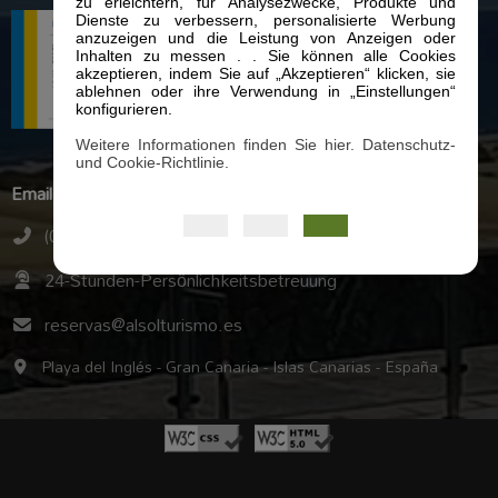
zu erleichtern, für Analysezwecke, Produkte und
Dienste zu verbessern, personalisierte Werbung
anzuzeigen und die Leistung von Anzeigen oder
Inhalten zu messen . . Sie können alle Cookies
akzeptieren, indem Sie auf „Akzeptieren“ klicken, sie
ablehnen oder ihre Verwendung in „Einstellungen“
konfigurieren.
Weitere Informationen finden Sie hier. Datenschutz-
und Cookie-Richtlinie.
Email
(0034) 928 77 50 60
24-Stunden-Persönlichkeitsbetreuung
reservas@alsolturismo.es
Playa del Inglés - Gran Canaria - Islas Canarias - España