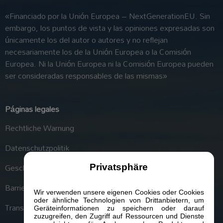
«Financiado por la Unión Europea – NextGenerationEU. Sin
embargo, los puntos de vista y las opiniones expresadas son
únicamente los del autor o autores y no reflejan
necesariamente los de la Unión Europea o la Comisión
Europea. Ni la Unión Europea ni la Comisión Europea pueden
ser consideradas responsables de las mismas»
Páginas legales
Rechtliche Warnung
Datenschutzpolitik
Geschäftsbedingungen
Privatsphäre
Barrierefreiheit
Wir verwenden unsere eigenen Cookies oder Cookies
oder ähnliche Technologien von Drittanbietern, um
Transparenzportal
Geräteinformationen zu speichern oder darauf
zuzugreifen, den Zugriff auf Ressourcen und Dienste