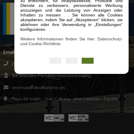
zu erleichtern, für Analysezwecke, Produkte und
Dienste zu verbessern, personalisierte Werbung
anzuzeigen und die Leistung von Anzeigen oder
Inhalten zu messen . . Sie können alle Cookies
akzeptieren, indem Sie auf „Akzeptieren“ klicken, sie
ablehnen oder ihre Verwendung in „Einstellungen“
konfigurieren.
Weitere Informationen finden Sie hier. Datenschutz-
und Cookie-Richtlinie.
Email
(0034) 928 77 50 60
24-Stunden-Persönlichkeitsbetreuung
reservas@alsolturismo.es
Playa del Inglés - Gran Canaria - Islas Canarias - España