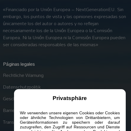
«Financiado por la Unión Europea – NextGenerationEU. Sin
embargo, los puntos de vista y las opiniones expresadas son
únicamente los del autor o autores y no reflejan
necesariamente los de la Unión Europea o la Comisión
Europea. Ni la Unión Europea ni la Comisión Europea pueden
ser consideradas responsables de las mismas»
Páginas legales
Rechtliche Warnung
Datenschutzpolitik
Geschäftsbedingungen
Privatsphäre
Barrierefreiheit
Wir verwenden unsere eigenen Cookies oder Cookies
oder ähnliche Technologien von Drittanbietern, um
Transparenzportal
Geräteinformationen zu speichern oder darauf
zuzugreifen, den Zugriff auf Ressourcen und Dienste