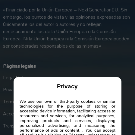
«Financiado por la Unión Europea – NextGenerationEU. Sin
embargo, los puntos de vista y las opiniones expresadas son
únicamente los del autor o autores y no reflejan
necesariamente los de la Unión Europea o la Comisión
Europea. Ni la Unión Europea ni la Comisión Europea pueden
ser consideradas responsables de las mismas»
Páginas legales
Legal Notice
Privacy
Privacy Police
Terms and Conditions
We use our own or third-party cookies or similar
technologies for the purpose of storing or
accessing device information, facilitating access to
Accessibility
resources and services, for analytical purposes,
improving products and services, displaying
Transparency Portal
personalized advertising, and measuring the
performance of ads or content. . You can accept