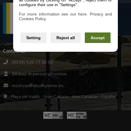
all cookies by clicking on "Accept", reject them or
configure their use in "Settings".
For more information see our here. Privacy and
Cookies Policy.
Setting
Reject all
Accept
Contact us
(0034) 928 77 50 60
24-hour in-person attention
reservas@alsolturismo.es
Playa del Inglés - Gran Canaria - Islas Canarias - España