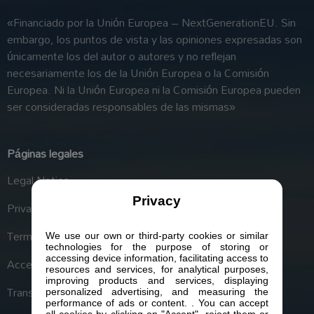
«Financiado por la Unión Europea – NextGenerationEU. Sin
embargo, los puntos de vista y las opiniones expresadas son
únicamente los del autor o autores y no reflejan
necesariamente los de la Unión Europea o la Comisión
Europea. Ni la Unión Europea ni la Comisión Europea pueden
ser consideradas responsables de las mismas»
Páginas legales
Legal Notice
Privacy
Privacy Police
Terms and Conditions
We use our own or third-party cookies or similar
technologies for the purpose of storing or
accessing device information, facilitating access to
Accessibility
resources and services, for analytical purposes,
improving products and services, displaying
Transparency Portal
personalized advertising, and measuring the
performance of ads or content. . You can accept