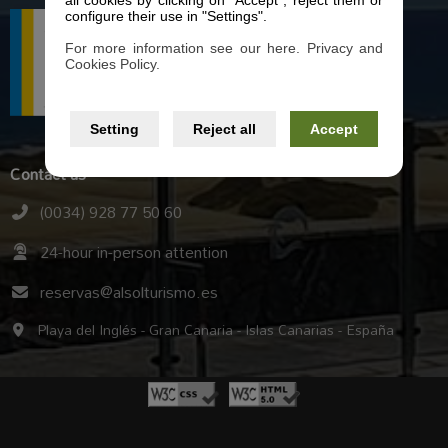
all cookies by clicking on "Accept", reject them or
configure their use in "Settings".
For more information see our here. Privacy and
Cookies Policy.
Setting
Reject all
Accept
Contact us
(0034) 928 77 50 60
24-hour in-person attention
reservas@alsolturismo.es
Playa del Inglés - Gran Canaria - Islas Canarias - España