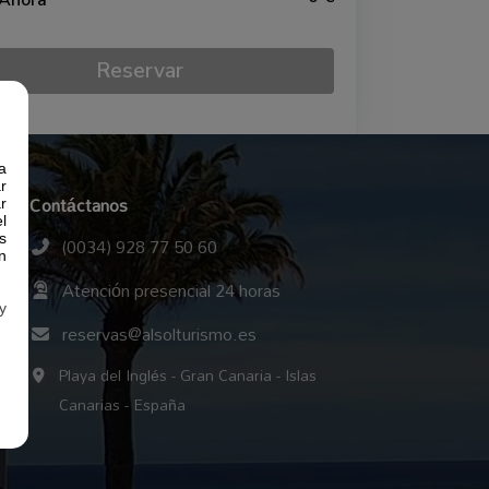
 Ahora
Reservar
a
r
Contáctanos
r
l
(0034) 928 77 50 60
s
n
Atención presencial 24 horas
y
reservas@alsolturismo.es
Playa del Inglés - Gran Canaria - Islas
Canarias - España