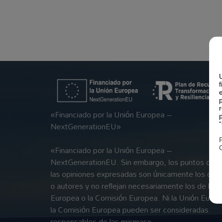
«Financiado por la Unión Europea –
NextGenerationEU»
«Financiado por la Unión Europea –
NextGenerationEU. Sin embargo, los puntos de vi
las opiniones expresadas son únicamente los del 
o autores y no reflejan necesariamente los de la U
Europea o la Comisión Europea. Ni la Unión Europ
la Comisión Europea pueden ser consideradas
responsables de las mismas»