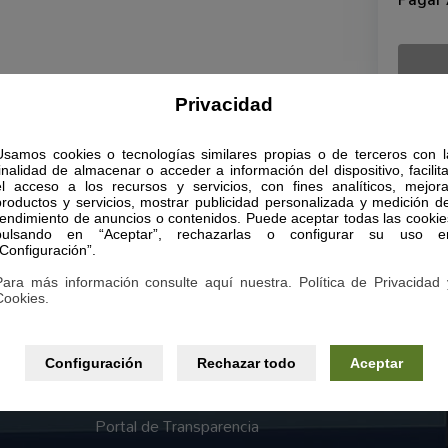
Pagar
Privacidad
Usamos cookies o tecnologías similares propias o de terceros con l
finalidad de almacenar o acceder a información del dispositivo, facilita
Páginas legales
el acceso a los recursos y servicios, con fines analíticos, mejora
productos y servicios, mostrar publicidad personalizada y medición de
Aviso Legal
rendimiento de anuncios o contenidos. Puede aceptar todas las cookie
pulsando en “Aceptar”, rechazarlas o configurar su uso e
“Configuración”.
Política de Privacidad
Para más información consulte aquí nuestra. Política de Privacidad 
Política de Cookies
Cookies.
sta y
Términos y condiciones generales
autor
Configuración
Rechazar todo
Aceptar
nión
Declaración de Accesibilidad
ea ni
Portal de Transparencia