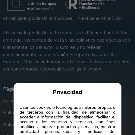
«Financiado por la Unión Europea – NextGenerationEU»
«Financiado por la Unión Europea – NextGenerationEU. Sin
embargo, los puntos de vista y las opiniones expresadas son
únicamente los del autor o autores y no reflejan
necesariamente los de la Unión Europea o la Comisión
Europea. Ni la Unión Europea ni la Comisión Europea pueden
ser consideradas responsables de las mismas»
Páginas legales
Privacidad
Aviso Legal
Usamos cookies o tecnologías similares propias o
Política de Privacidad
de terceros con la finalidad de almacenar o
acceder a información del dispositivo, facilitar el
acceso a los recursos y servicios, con fines
Política de Cookies
analíticos, mejorar productos y servicios, mostrar
publicidad personalizada y medición del