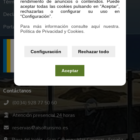
Términos y condiciones generales
rendimiento de anuncios o contenidos. Puede
aceptar todas las cookies pulsando en “Aceptar”,
rechazarlas o configurar su uso en
Declaración de Accesibilidad
“Configuración”.
Portal de Transparencia
Para más información consulte aquí nuestra.
Política de Privacidad y Cookies.
Configuración
Rechazar todo
Aceptar
Contáctanos
(0034) 928 77 50 60
Atención presencial 24 horas
reservas@alsolturismo.es
Playa del Inglés - Gran Canaria - Islas Canarias - España