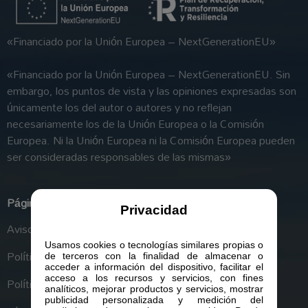
«Financiado por la Unión Europea – NextGenerationEU»
«Financiado por la Unión Europea – NextGenerationEU. Sin
embargo, los puntos de vista y las opiniones expresadas son
únicamente los del autor o autores y no reflejan
necesariamente los de la Unión Europea o la Comisión
Europea. Ni la Unión Europea ni la Comisión Europea pueden
ser consideradas responsables de las mismas»
Páginas legales
Privacidad
Aviso Legal
Usamos cookies o tecnologías similares propias o
Política de Privacidad
de terceros con la finalidad de almacenar o
acceder a información del dispositivo, facilitar el
acceso a los recursos y servicios, con fines
Política de Cookies
analíticos, mejorar productos y servicios, mostrar
publicidad personalizada y medición del