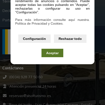
Términos y condiciones generales
rendimiento de anuncios o contenidos. Puede
aceptar todas las cookies pulsando en “Aceptar”,
rechazarlas o configurar su uso en
Declaración de Accesibilidad
“Configuración”.
Portal de Transparencia
Para más información consulte aquí nuestra.
Política de Privacidad y Cookies.
Configuración
Rechazar todo
Aceptar
Contáctanos
(0034) 928 77 50 60
Atención presencial 24 horas
reservas@alsolturismo.es
Playa del Inglés - Gran Canaria - Islas Canarias - España