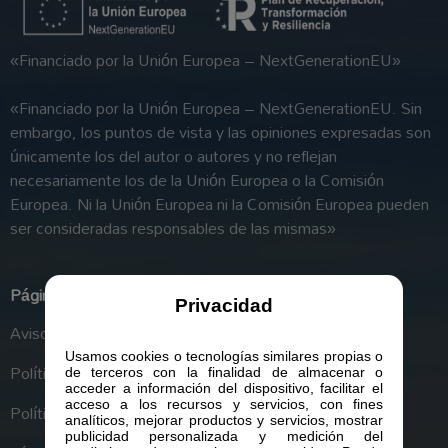
«Financiado por la Unión Europea – NextGenerationEU»
«Financiado por la Unión Europea – NextGenerationEU. Sin
embargo, los puntos de vista y las opiniones expresadas son
únicamente los del autor o autores y no reflejan
necesariamente los de la Unión Europea o la Comisión
Europea. Ni la Unión Europea ni la Comisión Europea pueden
ser consideradas responsables de las mismas»
Páginas legales
Privacidad
Aviso Legal
Usamos cookies o tecnologías similares propias o
Política de Privacidad
de terceros con la finalidad de almacenar o
acceder a información del dispositivo, facilitar el
acceso a los recursos y servicios, con fines
Política de Cookies
analíticos, mejorar productos y servicios, mostrar
publicidad personalizada y medición del