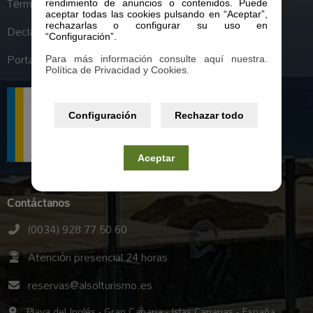
Términos y condiciones generales
rendimiento de anuncios o contenidos. Puede
aceptar todas las cookies pulsando en “Aceptar”,
rechazarlas o configurar su uso en
Declaración de Accesibilidad
“Configuración”.
Portal de Transparencia
Para más información consulte aquí nuestra.
Política de Privacidad y Cookies.
Configuración
Rechazar todo
Aceptar
Contáctanos
(0034) 928 77 50 60
Atención presencial 24 horas
reservas@alsolturismo.es
Playa del Inglés - Gran Canaria - Islas Canarias - España