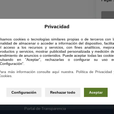
Pagar
Privacidad
Usamos cookies o tecnologías similares propias o de terceros con l
finalidad de almacenar o acceder a información del dispositivo, facilita
Páginas legales
el acceso a los recursos y servicios, con fines analíticos, mejora
productos y servicios, mostrar publicidad personalizada y medición de
Aviso Legal
rendimiento de anuncios o contenidos. Puede aceptar todas las cookie
pulsando en “Aceptar”, rechazarlas o configurar su uso e
“Configuración”.
Política de Privacidad
Para más información consulte aquí nuestra. Política de Privacidad 
Política de Cookies
Cookies.
sta y
Términos y condiciones generales
autor
Configuración
Rechazar todo
Aceptar
nión
Declaración de Accesibilidad
ea ni
Portal de Transparencia