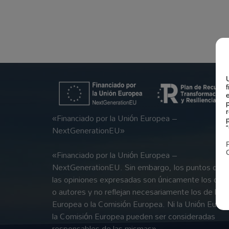
«Financiado por la Unión Europea –
NextGenerationEU»
«Financiado por la Unión Europea –
NextGenerationEU. Sin embargo, los puntos de vi
las opiniones expresadas son únicamente los del 
o autores y no reflejan necesariamente los de la U
Europea o la Comisión Europea. Ni la Unión Europ
la Comisión Europea pueden ser consideradas
responsables de las mismas»