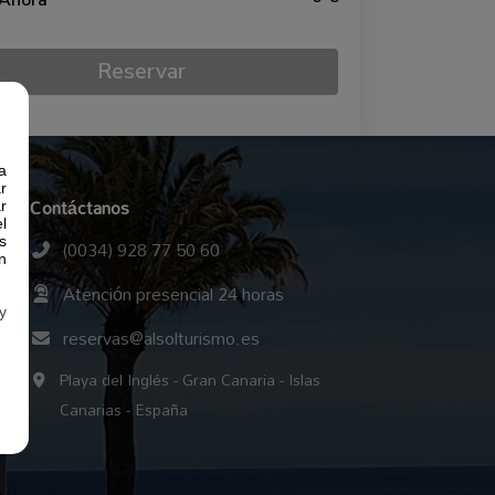
 Ahora
Reservar
a
r
Contáctanos
r
l
(0034) 928 77 50 60
s
n
Atención presencial 24 horas
y
reservas@alsolturismo.es
Playa del Inglés - Gran Canaria - Islas
Canarias - España