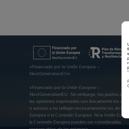
«Financiado por la Unión Europea –
NextGenerationEU»
«Financiado por la Unión Europea –
NextGenerationEU. Sin embargo, los puntos de vi
las opiniones expresadas son únicamente los del 
o autores y no reflejan necesariamente los de la U
Europea o la Comisión Europea. Ni la Unión Europ
la Comisión Europea pueden ser consideradas
responsables de las mismas»