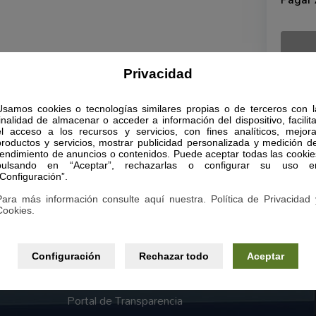
Pagar
Privacidad
Usamos cookies o tecnologías similares propias o de terceros con l
finalidad de almacenar o acceder a información del dispositivo, facilita
Páginas legales
el acceso a los recursos y servicios, con fines analíticos, mejora
productos y servicios, mostrar publicidad personalizada y medición de
Aviso Legal
rendimiento de anuncios o contenidos. Puede aceptar todas las cookie
pulsando en “Aceptar”, rechazarlas o configurar su uso e
“Configuración”.
Política de Privacidad
Para más información consulte aquí nuestra. Política de Privacidad 
Política de Cookies
Cookies.
sta y
Términos y condiciones generales
autor
Configuración
Rechazar todo
Aceptar
nión
Declaración de Accesibilidad
ea ni
Portal de Transparencia