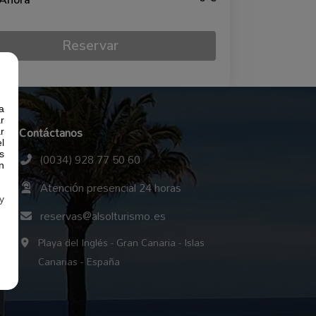
 Ahora
Reservar
a
r
Contáctanos
r
l
(0034) 928 77 50 60
s
n
Atención presencial 24 horas
y
reservas@alsolturismo.es
Playa del Inglés - Gran Canaria - Islas
Canarias - España