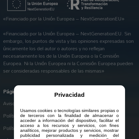
«Financiado por la Unión Europea – NextGenerationEU»
«Financiado por la Unión Europea – NextGenerationEU. Sin
embargo, los puntos de vista y las opiniones expresadas son
únicamente los del autor o autores y no reflejan
necesariamente los de la Unión Europea o la Comisión
Europea. Ni la Unión Europea ni la Comisión Europea pueden
ser consideradas responsables de las mismas»
Páginas legales
Privacidad
Aviso Legal
Usamos cookies o tecnologías similares propias o
Política de Privacidad
de terceros con la finalidad de almacenar o
acceder a información del dispositivo, facilitar el
acceso a los recursos y servicios, con fines
Política de Cookies
analíticos, mejorar productos y servicios, mostrar
publicidad personalizada y medición del