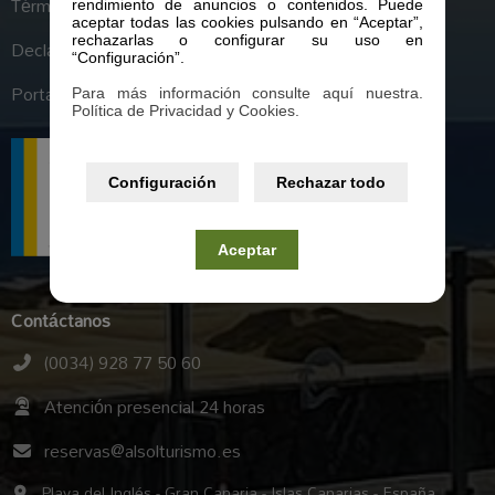
Términos y condiciones generales
rendimiento de anuncios o contenidos. Puede
aceptar todas las cookies pulsando en “Aceptar”,
rechazarlas o configurar su uso en
Declaración de Accesibilidad
“Configuración”.
Portal de Transparencia
Para más información consulte aquí nuestra.
Política de Privacidad y Cookies.
Configuración
Rechazar todo
Aceptar
Contáctanos
(0034) 928 77 50 60
Atención presencial 24 horas
reservas@alsolturismo.es
Playa del Inglés - Gran Canaria - Islas Canarias - España