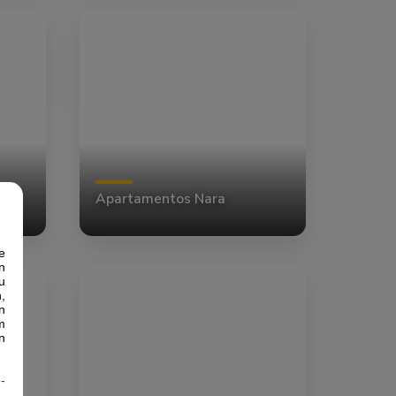
his
Apartamentos Nara
e
n
u
,
n
m
n
-