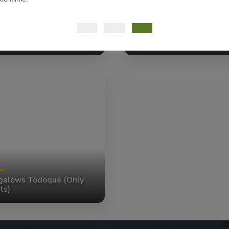
rtamentos Walhalla
Bungalows Los Leones
galows Todoque (Only
ts)