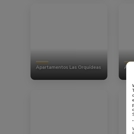
Apartamentos Las Orquídeas
Apar
R