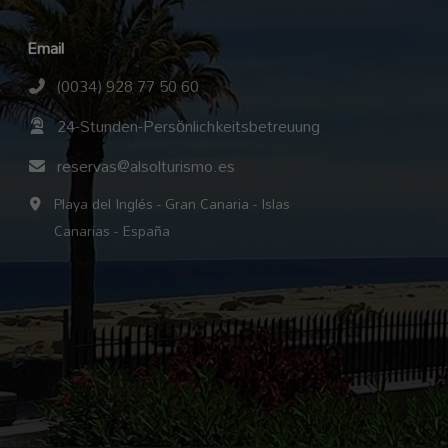
Email
(0034) 928 77 50 60
24-Stunden-Persönlichkeitsbetreuung
reservas@alsolturismo.es
Playa del Inglés - Gran Canaria - Islas
Canarias - España