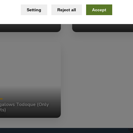
Setting
Reject all
Accept
rtamentos Walhalla
Bungalows Los Leones
galows Todoque (Only
ts)