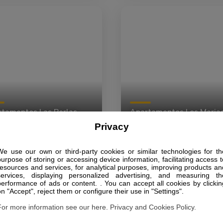
tamentos Las Perlas
Apartamentos Los Mariac
Privacy
We use our own or third-party cookies or similar technologies for th
purpose of storing or accessing device information, facilitating access t
resources and services, for analytical purposes, improving products an
services, displaying personalized advertising, and measuring th
performance of ads or content. . You can accept all cookies by clickin
on "Accept", reject them or configure their use in "Settings".
For more information see our here. Privacy and Cookies Policy.