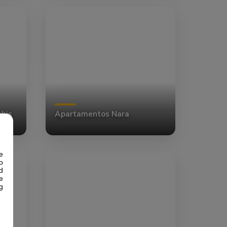
his
Apartamentos Nara
e
o
d
e
g