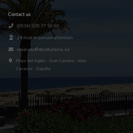
Contact us
(0034) 928 77 50 60
24-hour in-person attention
reservas@alsolturismo.es
Playa del Inglés - Gran Canaria - Islas
Canarias - España